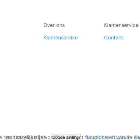
Over ons
Klantenservice
Klantenservice
Contact
 noodzakelijk zijn voor het correct functioneren van de s
t
BE 0422.486.765
Garanties
Cookie- en
Cookie settings