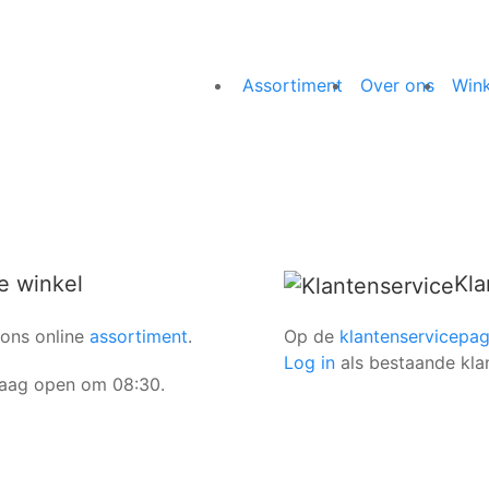
Assortiment
Over ons
Wink
e winkel
Kla
 ons online
assortiment
.
Op de
klantenservicepag
Log in
als bestaande kla
daag open om 08:30.